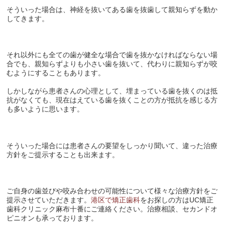
そういった場合は、神経を抜いてある歯を抜歯して親知らずを動か
してきます。
それ以外にも全ての歯が健全な場合で歯を抜かなければならない場
合でも、親知らずよりも小さい歯を抜いて、代わりに親知らずが咬
むようにすることもあります。
しかしながら患者さんの心理として、埋まっている歯を抜くのは抵
抗がなくても、現在はえている歯を抜くことの方が抵抗を感じる方
も多いように思います。
そういった場合には患者さんの要望をしっかり聞いて、違った治療
方針をご提示することも出来ます。
ご自身の歯並びや咬み合わせの可能性について様々な治療方針をご
提示させていただきます。
港区で矯正歯科
をお探しの方は
UC
矯正
歯科クリニック麻布十番にご連絡ください。治療相談、セカンドオ
ピニオンも承っております。