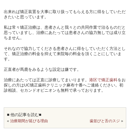
出来れば矯正装置を大事に取り扱ってもらえる方に得をしていただ
きたいと思っています。
私は常々矯正治療は、患者さんと我々との共同作業で治るものだと
思っていますし、治療にあたっては患者さんの協力無しでは成り立
ちません。
それなので協力してくださる患者さんに得をしていただく方法とし
て、矯正治療の料金を抑えて来院毎の料金を頂くことにしていま
す。
正直者が馬鹿をみるような設定は嫌です。
治療にあたっては正直に診療してまいります。
港区で矯正歯科
をお
探しの方はUC矯正歯科クリニック麻布十番へご連絡ください。初
診相談、セカンドオピニオンも無料で承っております。
■ 他の記事を読む■
«
治療期間が延びる理由
歯並びと舌のスジ
»