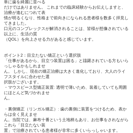
単に歯を綺麗に並べる
だけではありません。 これまでの臨床経験からお伝えしますと、
治療が進むにつれて表
情が明るくなり、性格まで前向きになられる患者様を数多く拝見し
てきました。
口元のコンプレックスが解消されることは、皆様が想像されている
以上に、生活の質
（QOL）を向上させる力があると感じています。
ポイント2：目立たない矯正という選択肢
「仕事があるから、目立つ装置は困る」と躊躇されている方もいら
っしゃるかもしれませ
ん。 しかし、現在の矯正治療は大きく進化しており、大人のライ
フスタイルに合わせた選
択肢がございます。
・マウスピース型矯正装置: 透明で薄いため、装着していても周囲
にほとんど気づかれませ
ん。
・裏側矯正（リンガル矯正）: 歯の裏側に装置をつけるため、表か
らは全く見えませ
ん。当院では、麻布十番という土地柄もあり、お仕事をされながら
これら「目立たない装
置」で治療されている患者様が非常に多くいらっしゃいます。