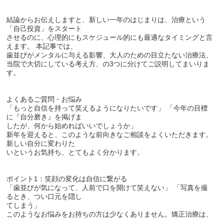
結論からお伝えしますと、新しい一年のはじまりは、治療という
「自己投資」をスタート
させるのに、心理的にもスケジュール的にも最適なタイミングと言
えます。 本記事では、
歯並びがメンタルに与える影響、大人のための目立たない治療法、
当院で大切にしている考え方、の3つに分けてご説明してまいりま
す。
よくあるご質問・お悩み
「もっと自信を持って笑えるようになりたいです」 「今年の目標
に『自分磨き』を掲げま
したが、何から始めればいいでしょうか」
新年を迎えると、このような前向きなご相談をよくいただきます。
新しい自分に変わりた
いというお気持ち、とてもよく分かります。
ポイント1：笑顔の変化は自信に繋がる
「歯並びが気になって、人前で口を開けて笑えない」 「写真を撮
るとき、つい口元を隠し
てしまう」
このようなお悩みをお持ちの方は少なくありません。矯正治療は、