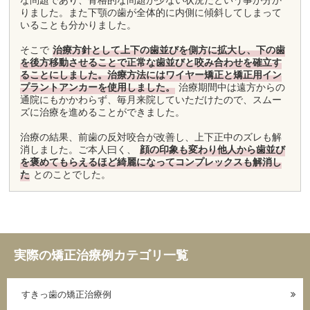
な問題であり、骨格的な問題が少ない状況だという事が分か
りました。また下顎の歯が全体的に内側に傾斜してしまって
いることも分かりました。
そこで
治療方針として上下の歯並びを側方に拡大し、下の歯
を後方移動させることで正常な歯並びと咬み合わせを確立す
ることにしました。治療方法にはワイヤー矯正と矯正用イン
プラントアンカーを使用しました。
治療期間中は遠方からの
通院にもかかわらず、毎月来院していただけたので、スムー
ズに治療を進めることができました。
治療の結果、前歯の反対咬合が改善し、上下正中のズレも解
消しました。ご本人曰く、
顔の印象も変わり他人から歯並び
を褒めてもらえるほど綺麗になってコンプレックスも解消し
た
とのことでした。
実際の矯正治療例カテゴリ一覧
すきっ歯の矯正治療例